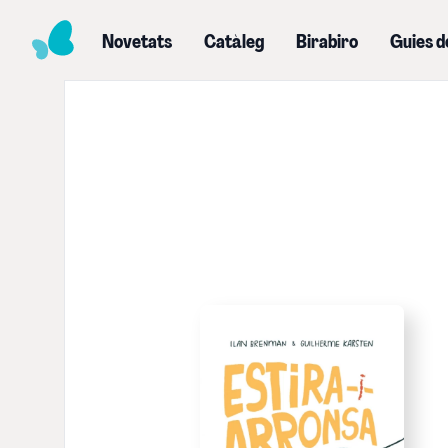
Novetats
Catàleg
Birabiro
Guies d