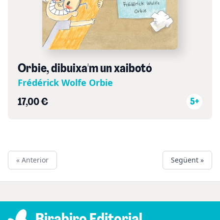
Orbie, dibuixa'm un xaibotó
Frédérick Wolfe Orbie
17,00 €
5+
« Anterior
Següent »