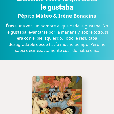
le gustaba
Pépito Máteo & Irène Bonacina
Érase una vez, un hombre al que nada le gustaba. No
le gustaba levantarse por la mañana y, sobre todo, si
era con el pie izquierdo. Todo le resultaba
desagradable desde hacía mucho tiempo, Pero no
sabía decir exactamente cuándo había em...