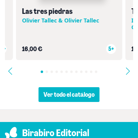
Las tres piedras
Ti
Olivier Tallec & Olivier Tallec
Il
Gu
13+
16,00 €
5+
16
Ver todo el catálogo
Birabiro Editorial