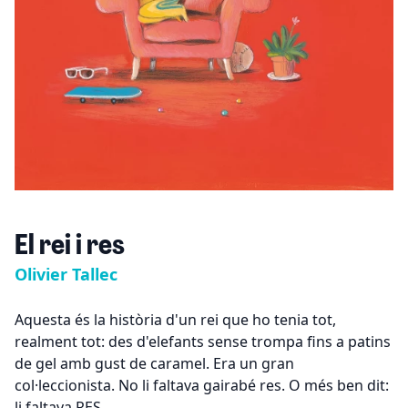
El rei i res
Olivier Tallec
Aquesta és la història d'un rei que ho tenia tot,
realment tot: des d'elefants sense trompa fins a patins
de gel amb gust de caramel. Era un gran
col·leccionista. No li faltava gairabé res. O més ben dit:
li faltava RES.