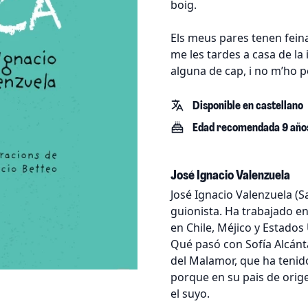
boig.
Els meus pares tenen fein
me les tardes a casa de la
alguna de cap, i no m’ho 
Disponible en castellano
Edad recomendada 9 año
José Ignacio Valenzuela
José Ignacio Valenzuela (Sa
guionista. Ha trabajado en
en Chile, Méjico y Estados
Qué pasó con Sofía Alcánt
del Malamor, que ha tenid
porque en su pais de orig
el suyo.