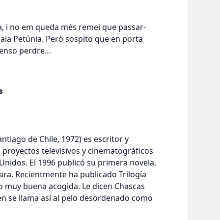
a, i no em queda més remei que passar-
 iaia Petúnia. Però sospito que en porta
penso perdre…
s
ntiago de Chile, 1972) es escritor y
 proyectos televisivos y cinematográficos
 Unidos. El 1996 publicó su primera novela,
ara. Recientmente ha publicado Trilogía
o muy buena acogida. Le dicen Chascas
en se llama así al pelo desordenado como