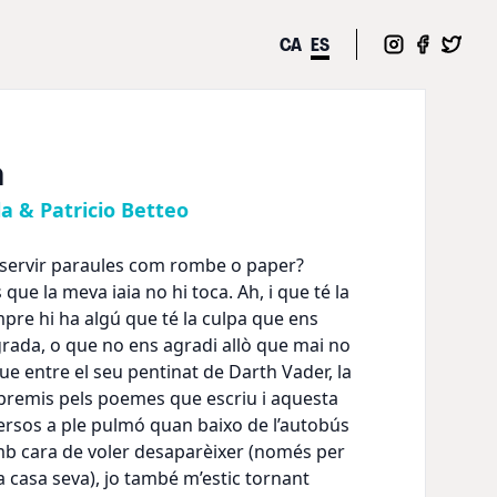
CA
ES
a
a & Patricio Betteo
r servir paraules com rombe o paper?
que la meva iaia no hi toca. Ah, i que té la
empre hi ha algú que té la culpa que ens
grada, o que no ens agradi allò que mai no
ue entre el seu pentinat de Darth Vader, la
premis pels poemes que escriu i aquesta
versos a ple pulmó quan baixo de l’autobús
 amb cara de voler desaparèixer (només per
a casa seva), jo també m’estic tornant