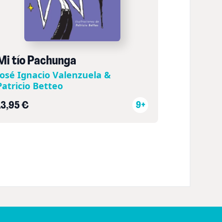
Mi tío Pachunga
José Ignacio Valenzuela &
Patricio Betteo
13,95 €
9+