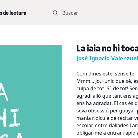
Buscar
s de lectura
La iaia no hi toc
José Ignacio Valenzuel
Com diries estel sense fe
Mmm… Jo, l’únic que sé, és 
culpa de tot. Sí, de tot! S
agradi allò que tant ens a
ens ha agradat. El cas és q
seva obsessió per guayar 
mania ridícula de recitar 
escolar, entre riallades i
obligar-me a entrar ràpid 