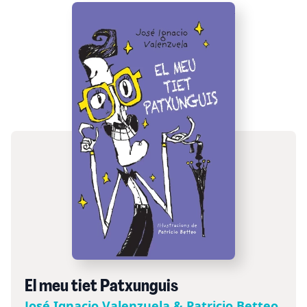
El meu tiet Patxunguis
José Ignacio Valenzuela & Patricio Betteo