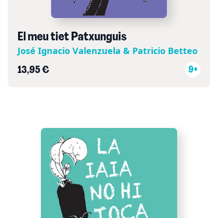
El meu tiet Patxunguis
José Ignacio Valenzuela & Patricio Betteo
13,95 €
9+