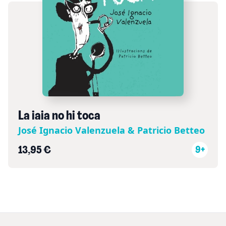
La iaia no hi toca
José Ignacio Valenzuela & Patricio Betteo
13,95 €
9+