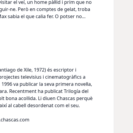
isitar el veí, un home pàl·lid i prim que no
guir-ne. Però en comptes de gelat, troba
ax sabia el que calia fer. O potser no...
ntiago de Xile, 1972) és escriptor i
projectes televisius i cinematogràfics a
El 1996 va publicar la seva primera novel·la,
ra. Recentment ha publicat Trilogía del
lt bona acollida. Li diuen Chascas perquè
 així al cabell desordenat com el seu.
.chascas.com