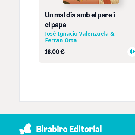
Un mal dia amb el pare i
el papa
José Ignacio Valenzuela &
Ferran Orta
16,00 €
4+
Birabiro Editorial