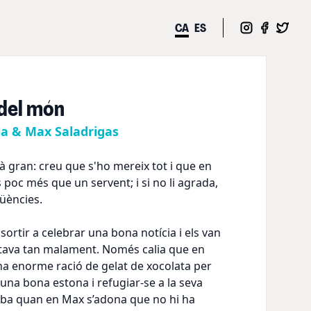
CA
ES
 del món
la & Max Saladrigas
mà gran: creu que s'ho mereix tot i que en
 poc més que un servent; i si no li agrada,
üències.
sortir a celebrar una bona notícia i els van
intava tan malament. Només calia que en
a enorme ració de gelat de xocolata per
 una bona estona i refugiar-se a la seva
riba quan en Max s’adona que no hi ha