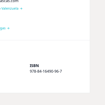
hascas.com
io Valenzuela →
rigas →
ISBN
978-84-16490-96-7