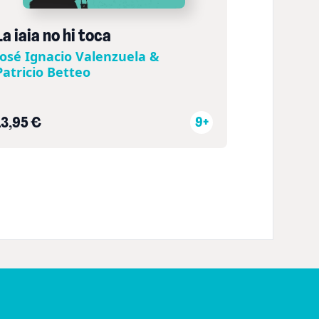
La iaia no hi toca
José Ignacio Valenzuela &
Patricio Betteo
13,95 €
9+