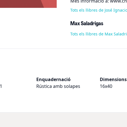
Més informació a: www.c
Tots els llibres de José Ignac
Max Saladrigas
Tots els llibres de Max Salad
Enquadernació
Dimensions
1
Rústica amb solapes
16x40