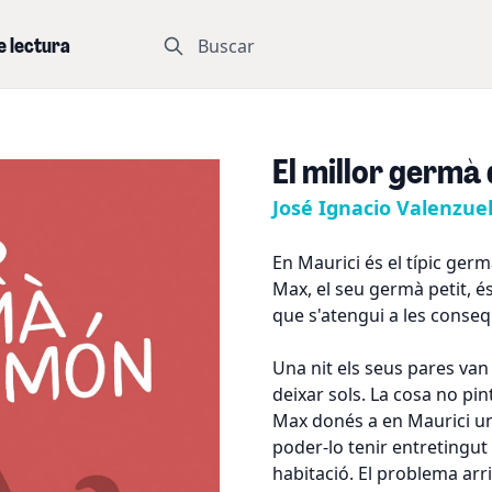
Buscar
e lectura
El millor germà
José Ignacio Valenzue
En Maurici és el típic ger
Max, el seu germà petit, és
que s'atengui a les conseq
Una nit els seus pares van 
deixar sols. La cosa no p
Max donés a en Maurici un
poder-lo tenir entretingut
habitació. El problema ar