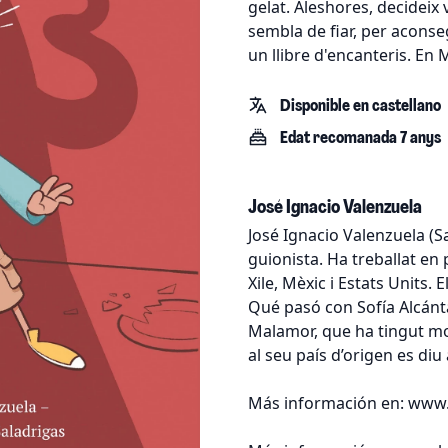
gelat. Aleshores, decideix v
sembla de fiar, per aconse
un llibre d'encanteris. En M
Disponible en castellano
Edat recomanada 7 anys
José Ignacio Valenzuela
José Ignacio Valenzuela (Sa
guionista. Ha treballat en 
Xile, Mèxic i Estats Units. 
Qué pasó con Sofía Alcánta
Malamor, que ha tingut mo
al seu país d’origen es diu
Más información en: www