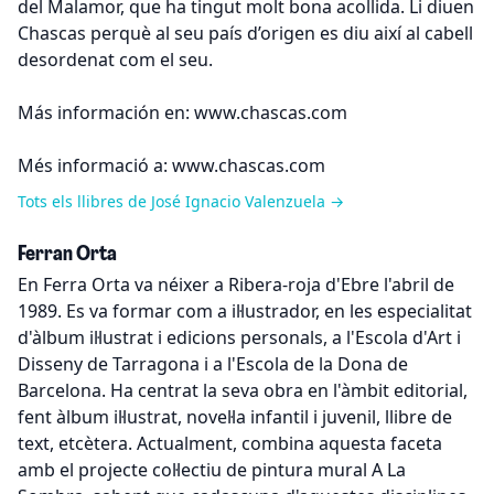
del Malamor, que ha tingut molt bona acollida. Li diuen
Chascas perquè al seu país d’origen es diu així al cabell
desordenat com el seu.
Más información en: www.chascas.com
Més informació a: www.chascas.com
Tots els llibres de José Ignacio Valenzuela →
Ferran Orta
En Ferra Orta va néixer a Ribera-roja d'Ebre l'abril de
1989. Es va formar com a il·lustrador, en les especialitat
d'àlbum il·lustrat i edicions personals, a l'Escola d'Art i
Disseny de Tarragona i a l'Escola de la Dona de
Barcelona. Ha centrat la seva obra en l'àmbit editorial,
fent àlbum il·lustrat, novel·la infantil i juvenil, llibre de
text, etcètera. Actualment, combina aquesta faceta
amb el projecte col·lectiu de pintura mural A La