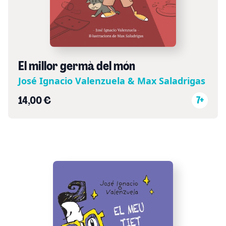
El millor germà del món
José Ignacio Valenzuela & Max Saladrigas
14,00 €
7+