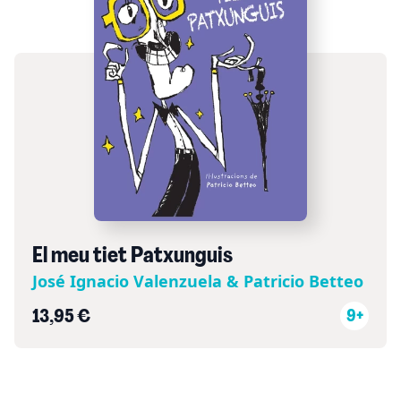
El meu tiet Patxunguis
José Ignacio Valenzuela & Patricio Betteo
13,95 €
9+