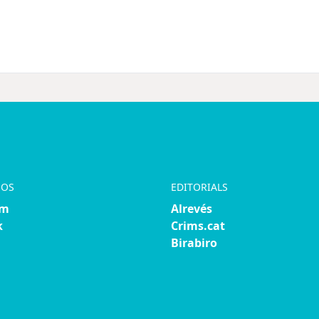
NOS
EDITORIALS
am
Alrevés
k
Crims.cat
Birabiro