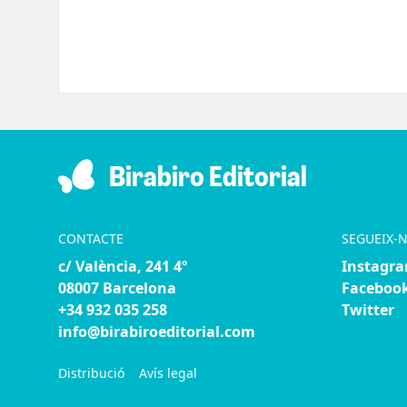
Birabiro Editorial
CONTACTE
SEGUEIX-
c/ València, 241 4º
Instagr
08007 Barcelona
Faceboo
+34 932 035 258
Twitter
info@birabiroeditorial.com
Distribució
Avís legal