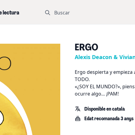
Buscar
e lectura
ERGO
Alexis Deacon & Vivia
Ergo despierta y empieza 
TODO.
«¿SOY EL MUNDO?», piensa
ocurre algo... ¡PAM!
Disponible en català
Edat recomanada 3 anys