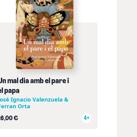
Un mal dia amb el pare i
el papa
José Ignacio Valenzuela &
Ferran Orta
16,00 €
4+