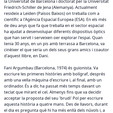
la Universitat de Barcelona i doctorat per la Universitat
Friedrich-Schiller de Jena (Alemanya). Actualment
resideix a Leiden (Països Baixos) on treballa com a
científic a l'Agència Espacial Europea (ESA). En els més
de deu anys que fa que treballa en el sector espacial
ha ajudat a desenvolupar diferents dispositius òptics
que han servit i serveixen oer explorar l'espai. Quan
tenia 30 anys, en un pis amb terrassa a Barcelona, va
cinèixer el que seria un dels seus grans amics i coautor
d'aquest llibre, en Dani.
Fani Argumbau (Barcelona, 1974) és guionista. Va
escriure les primeres històries amb bolígraf, després
amb una vella màquina d'escriure i, al final, amb un
ordinador. És a dir, ha passat més temps davant un
teclat que mirant el cel. Almenys fins que va decidir
acceptar la proposta del seu 'brudi' Pol per escriure
aquesta història a quatre mans. Des de llavors, durant
el dia es pregunta què hi ha més enllà dels núvols i, a