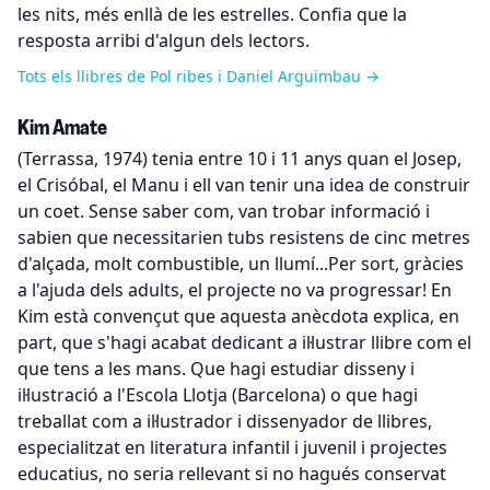
les nits, més enllà de les estrelles. Confia que la
resposta arribi d'algun dels lectors.
Tots els llibres de Pol ribes i Daniel Arguimbau →
Kim Amate
(Terrassa, 1974) tenia entre 10 i 11 anys quan el Josep,
el Crisóbal, el Manu i ell van tenir una idea de construir
un coet. Sense saber com, van trobar informació i
sabien que necessitarien tubs resistens de cinc metres
d'alçada, molt combustible, un llumí...Per sort, gràcies
a l'ajuda dels adults, el projecte no va progressar! En
Kim està convençut que aquesta anècdota explica, en
part, que s'hagi acabat dedicant a il·lustrar llibre com el
que tens a les mans. Que hagi estudiar disseny i
il·lustració a l'Escola Llotja (Barcelona) o que hagi
treballat com a il·lustrador i dissenyador de llibres,
especialitzat en literatura infantil i juvenil i projectes
educatius, no seria rellevant si no hagués conservat