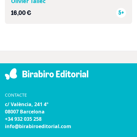
Olivier Tallec
16,00 €
5+
Birabiro Editorial
CONTACTE
c/ València, 241 4º
08007 Barcelona
+34 932 035 258
info@birabiroeditorial.com