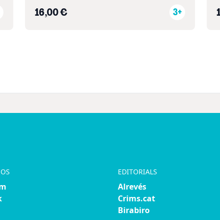
16,00 €
3+
NOS
EDITORIALS
am
Alrevés
k
Crims.cat
Birabiro