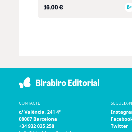
16,00 €
6+
Birabiro Editorial
CONTACTE
SEGUEIX-
c/ València, 241 4º
Instagr
08007 Barcelona
Faceboo
+34 932 035 258
Twitter