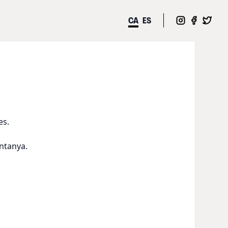
CA
ES
es.
ntanya.