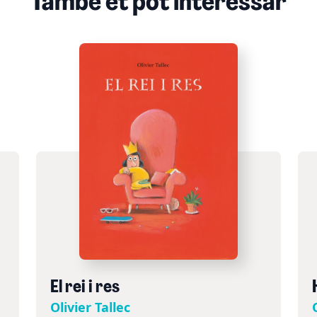
També et pot interessar
El rei i res
Olivier Tallec