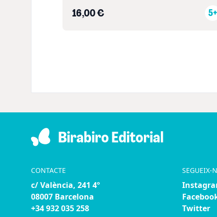
16,00 €
5+
Birabiro Editorial
CONTACTE
SEGUEIX-
c/ València, 241 4º
Instagr
08007 Barcelona
Faceboo
+34 932 035 258
Twitter