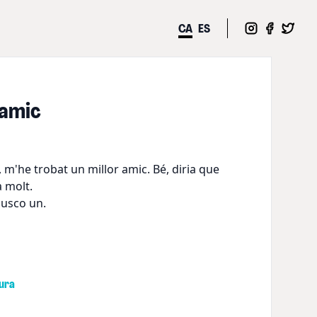
CA
ES
 amic
 m'he trobat un millor amic. Bé, diria que
a molt.
busco un.
ura