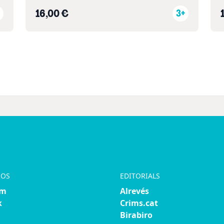
16,00 €
3+
NOS
EDITORIALS
am
Alrevés
k
Crims.cat
Birabiro