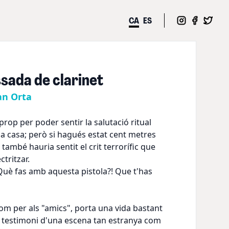
CA
ES
ssada de clarinet
an Orta
rop per poder sentir la salutació ritual
a casa; però si hagués estat cent metres
mbé hauria sentit el crit terrorífic que
ctritzar.
. Què fas amb aquesta pistola?! Que t'has
 per als "amics", porta una vida bastant
s testimoni d'una escena tan estranya com