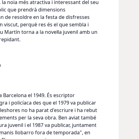
, la noia més atractiva i interessant del seu
bolic que prendrà dimensions
 de resoldre en la festa de disfresses
 viscut, perquè res és el que sembla i
u Martín torna a la novel·la juvenil amb un
trepidant.
s
a Barcelona el 1949. És escriptor
egra i policíaca des que el 1979 va publicar
aleshores no ha parat d'escriure i ha rebut
xements per la seva obra. Ben aviat també
ura juvenil i el 1987 va publicar, juntament
manis llobarro fora de temporada", en