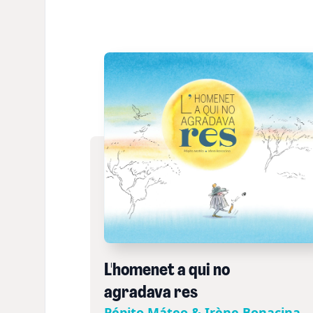
L'homenet a qui no
agradava res
Pépito Máteo & Irène Bonacina