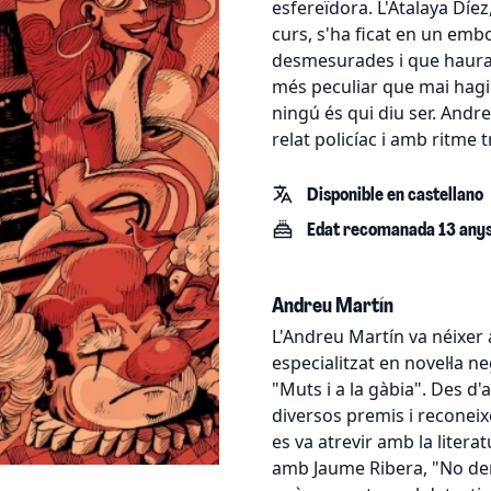
esfereïdora. L'Atalaya Díez
curs, s'ha ficat en un em
desmesurades i que hauran
més peculiar que mai hagin
ningú és qui diu ser. Andre
relat policíac i amb ritme 
Disponible en castellano
Edat recomanada 13 any
Andreu Martín
L'Andreu Martín va néixer 
especialitzat en novel·la n
"Muts i a la gàbia". Des d'
diversos premis i reconei
es va atrevir amb la literat
amb Jaume Ribera, "No de