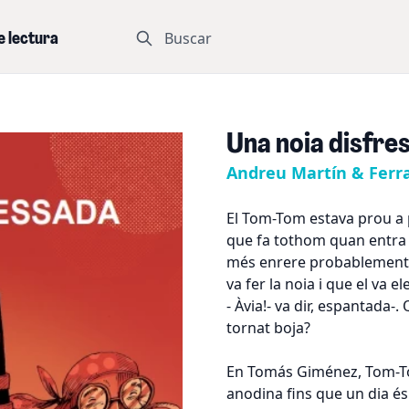
Buscar
e lectura
Una noia disfre
Andreu Martín & Ferr
El Tom-Tom estava prou a p
que fa tothom quan entra 
més enrere probablement ta
va fer la noia i que el va ele
- Àvia!- va dir, espantada-
tornat boja?
En Tomás Giménez, Tom-Tom
anodina fins que un dia é