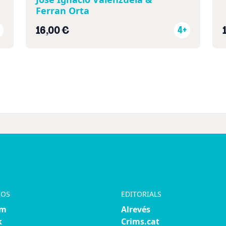
Ferran Orta
16,00 €
4+
NOS
EDITORIALS
am
Alrevés
k
Crims.cat