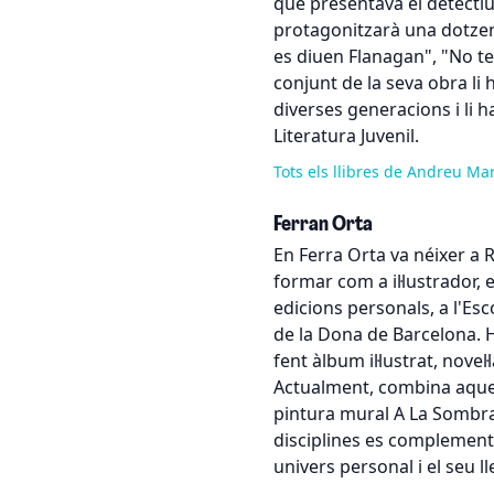
què presentava el detecti
protagonitzarà una dotzen
es diuen Flanagan", "No te'
conjunt de la seva obra li
diverses generacions i li 
Literatura Juvenil.
Tots els llibres de Andreu Ma
Ferran Orta
En Ferra Orta va néixer a R
formar com a il·lustrador, en
edicions personals, a l'Esc
de la Dona de Barcelona. Ha
fent àlbum il·lustrat, novel·l
Actualment, combina aquest
pintura mural A La Sombr
disciplines es complement
univers personal i el seu 