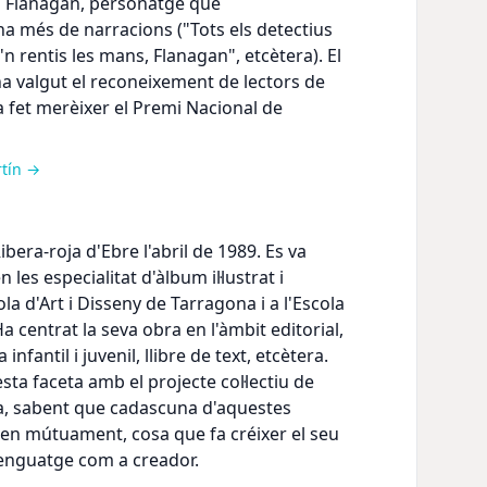
u Flanagan, personatge que
a més de narracions ("Tots els detectius
n rentis les mans, Flanagan", etcètera). El
 ha valgut el reconeixement de lectors de
ha fet merèixer el Premi Nacional de
rtín →
ibera-roja d'Ebre l'abril de 1989. Es va
 les especialitat d'àlbum il·lustrat i
ola d'Art i Disseny de Tarragona i a l'Escola
 centrat la seva obra en l'àmbit editorial,
a infantil i juvenil, llibre de text, etcètera.
a faceta amb el projecte col·lectiu de
a, sabent que cadascuna d'aquestes
en mútuament, cosa que fa créixer el seu
llenguatge com a creador.