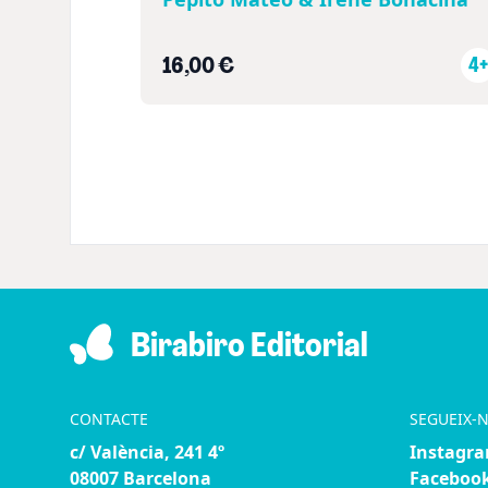
16,00 €
4+
Birabiro Editorial
CONTACTE
SEGUEIX-
c/ València, 241 4º
Instagr
08007 Barcelona
Faceboo